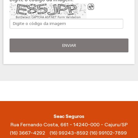
BotDetect CAPTCHA ASP.NET Form Validation
ENVIAR
Seac Seguros
Rua Fernando Costa, 661 - 14240-000 - Cajuru/SP
(16) 3667-4292
(16) 99243-8592
(16) 99102-7899