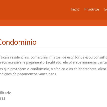
Início
Produtos
S
 Condomínio
cais residenciais, comerciais, mistos, de escritórios e/ou consult
reço acessível e pagamento facilitado, ele oferece inúmeras vanta
s que protegem o condomínio, o síndico e os colaboradores, além d
condições de pagamentos vantajosos.
ilitado
ras